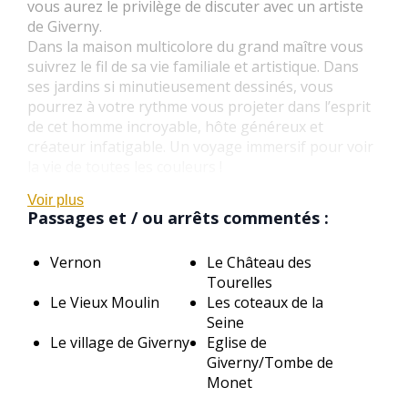
vous aurez le privilège de discuter avec un artiste
de Giverny.
Dans la maison multicolore du grand maître vous
suivrez le fil de sa vie familiale et artistique. Dans
ses jardins si minutieusement dessinés, vous
pourrez à votre rythme vous projeter dans l’esprit
de cet homme incroyable, hôte généreux et
créateur infatigable. Un voyage immersif pour voir
la vie de toutes les couleurs !
Voir plus
Passages et / ou arrêts commentés :
Vernon
Le Château des
Tourelles
Le Vieux Moulin
Les coteaux de la
Seine
Le village de Giverny
Eglise de
Giverny/Tombe de
Monet