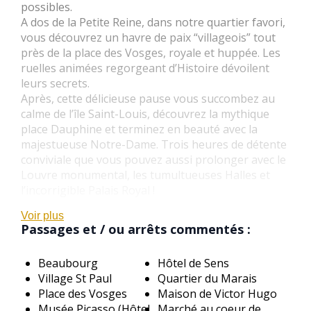
possibles.
A dos de la Petite Reine, dans notre quartier favori,
vous découvrez un havre de paix “villageois” tout
près de la place des Vosges, royale et huppée. Les
ruelles animées regorgeant d’Histoire dévoilent
leurs secrets.
Après, cette délicieuse pause vous succombez au
calme de l’île Saint-Louis, découvrez la mythique
place Dauphine et terminez en beauté avec la
majestueuse Notre-Dame. Trois heures de détente
conviviale que vous pouvez aussi prolonger avec le
Louvre monumental, les tumultueuses Halles et
l’incorrigible Palais Royal !
Voir plus
Passages et / ou arrêts commentés :
Beaubourg
Hôtel de Sens
Village St Paul
Quartier du Marais
Place des Vosges
Maison de Victor Hugo
Musée Picasso (Hôtel
Marché au coeur de