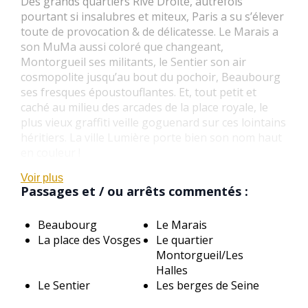
Des grands quartiers Rive Droite, autrefois
pourtant si insalubres et miteux, Paris a su s’élever
toute de provocation & de délicatesse. Le Marais a
son MuMa aussi coloré que changeant,
Montorgueil ses militants, le Sentier son air
cosmopolite jusqu’au bout du pochoir, Beaubourg
ses fresques époustouflantes. Et, tout petit et
caché au milieu des arcades de la place royale, le
plus vieux graffiti veille goguenard sur ces lointains
héritiers. La ville Lumière porte bien son nom haut
en couleur !
Voir plus
Passages et / ou arrêts commentés :
Beaubourg
Le Marais
La place des Vosges
Le quartier
Montorgueil/Les
Halles
Le Sentier
Les berges de Seine