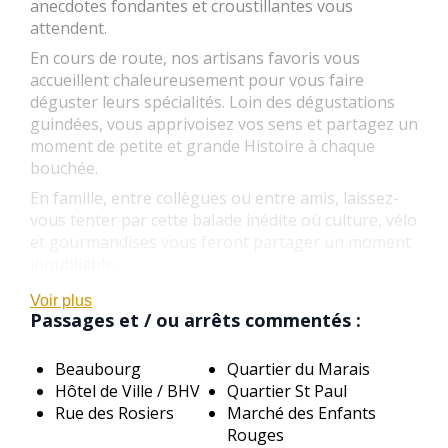
anecdotes fondantes et croustillantes vous
attendent.
En cours de route, nos artisans favoris vous
accueillent chaleureusement pour vous faire
déguster leurs spécialités. Loin des dégustations
guindées, vous apprivoisez vos sens et partagez un
moment de petite et grande Histoire à chaque
bouchée.
En famille, entre collègues ou entre amis, laissez-
vous tenter par cette balade inédite où culture, vélo
et gourmandises vous feront partager un moment
inoubliable.
Voir plus
Passages et / ou arrêts commentés :
Beaubourg
Quartier du Marais
Hôtel de Ville / BHV
Quartier St Paul
Rue des Rosiers
Marché des Enfants
Rouges