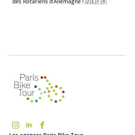
des Rotariens d’Allemagne ! 🇩🇪🇫🇷