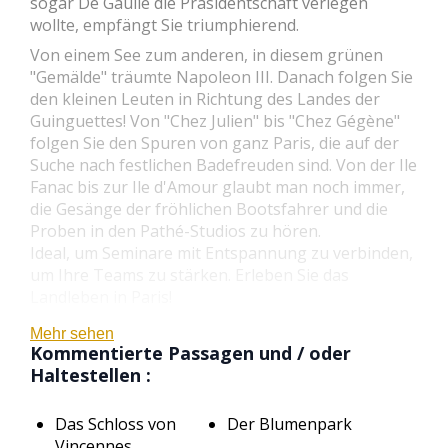
sogar De Gaulle die Präsidentschaft verlegen
wollte, empfängt Sie triumphierend.
Von einem See zum anderen, in diesem grünen
"Gemälde" träumte Napoleon III. Danach folgen Sie
den kleinen Leuten in Richtung des Landes der
Guinguettes! Von "Chez Julien" bis "Chez Gégène"
folgen Sie den Spuren von ganz Paris, die auf der
Suche nach festlichen Badefreuden sind. Von der Ile
Fanac bis zur Ile d'Amour glaubt man noch immer,
die Gesänge der fröhlichen Bootsfahrer und die
Proben in den Pathé-Studios zu hören.
Ideal, um Seminare mit Entspannung zu verbinden,
um Ihre Teams zu stärken. Erleben Sie das
Landleben in Paris!
Mehr sehen
Kommentierte Passagen und / oder
Haltestellen :
Das Schloss von
Der Blumenpark
Vincennes