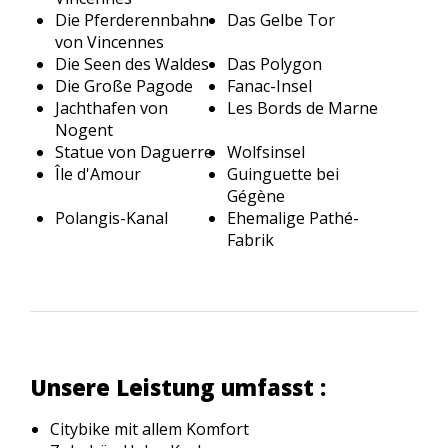
Die Pferderennbahn
Das Gelbe Tor
von Vincennes
Die Seen des Waldes
Das Polygon
Die Große Pagode
Fanac-Insel
Jachthafen von
Les Bords de Marne
Nogent
Statue von Daguerre
Wolfsinsel
Île d'Amour
Guinguette bei
Gégène
Polangis-Kanal
Ehemalige Pathé-
Fabrik
Unsere Leistung umfasst :
Citybike mit allem Komfort