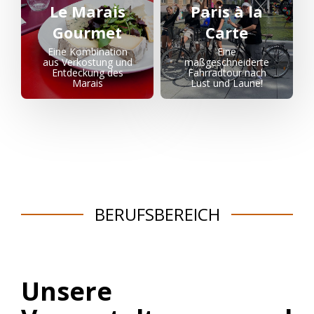
Le Marais
Paris à la
Gourmet
Carte
Eine Kombination
Eine
aus Verkostung und
maßgeschneiderte
Entdeckung des
Fahrradtour nach
Marais
Lust und Laune!
BERUFSBEREICH
Unsere