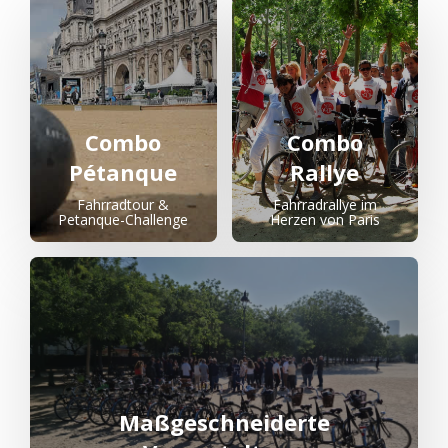
Combo
Combo
Pétanque
Rallye
Fahrradtour &
Fahrradrallye im
Petanque-Challenge
Herzen von Paris
Maßgeschneiderte