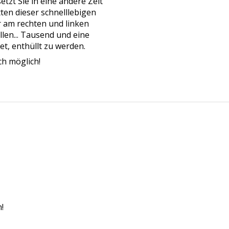
tzt Sie in eine andere Zeit
ten dieser schnelllebigen
r am rechten und linken
len... Tausend und eine
et, enthüllt zu werden.
ch möglich!
!