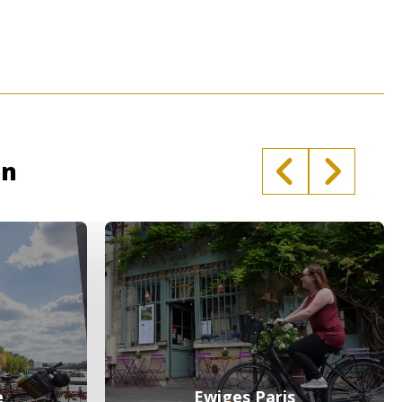
en
e
Ewiges Paris