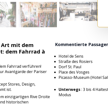
 Art mit dem
Kommentierte Passagen u
t: dem Fahrrad à
Hotel de Sens
Straße des Rosiers
 dem Fahrrad verführen!
Dorf St. Paul
zur Avantgarde der Pariser
Place des Vosges
Picasso-Museum (Hotel Sa
ept Stores, Design,
mt ist.
Unterwegs
: 3 bis 4 Haltes
Modus
em einzigartigen Rive Droite
und historischen