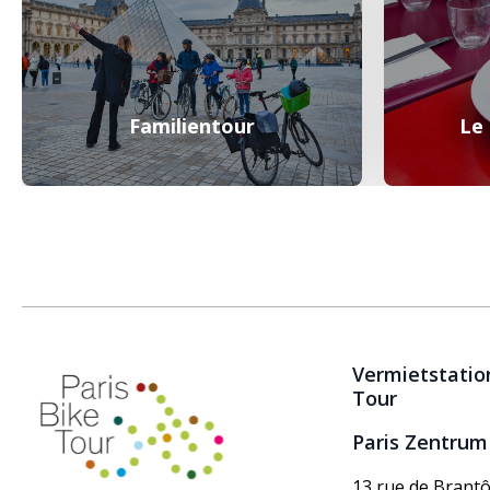
Familientour
Le
Vermietstation
Tour
Paris Zentrum
13 rue de Brant