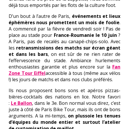
déjà tous emportés par les flots de la culture foot.
D’un bout à l’autre de Paris,
événements et lieux
éphémères nous promettent un mois de foolie
.
A commencé par la fièvre de vendredi soir ! Pas de
place au stade pour
France-Roumanie le 10 juin
?
A Paris, pas de recalés au canapé-chips-solo. Avec
les
retransmissions des matchs sur écran géant
et dans les bars
, on est sûr de ne rien rater de
l’effervescence du stade. Ambiance hurlements
enthousiastes garantie et plus encore sur la
Fan
Zone Tour Eiffel
accessible à tous (même aux vélos
!) les jours de matchs et dans nos clubs préférés.
Ils nous proposent bons sons et apéros pizzas-
bières-cocktails des nations en lice. Notre favori
:
Le Ballon
, dans le 3e. Bon normal vous direz, c’est
juste à côté de Paris Bike Tour, mais ils ont de bons
arguments. A la mi-temps,
on plussoie les tenues
d’équipes du monde entier et surtout l’atelier
de customisation de maillot
.