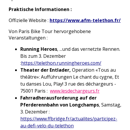
Praktische Informationen :
Offizielle Website :
https://www.afm-telethon.fr/
Von Paris Bike Tour hervorgehobene
Veranstaltungen :
Running Heroes
, ...und das vernetzte Rennen.
Bis zum 3. Dezember
:
https://telethon.runningheroes.com/
Theater der Entlader,
Operation «Tous au
théâtre»: Aufführungen Le chant du cygne, Et
tu danses Lou, Play! 3 rue des déchargeurs -
75001 Paris :
www.lesdechargeurs.fr
Fahrradherausforderung auf der
Pferderennbahn von Longchamps
, Samstag,
3. Dezember
:
https://www.ffbridge.fr/actualites/participez-
au-defi-velo-du-telethon