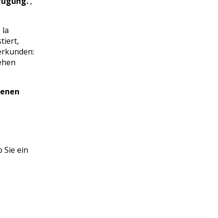
rfügung.
,
 la
tiert,
erkunden:
ehen
genen
 Sie ein