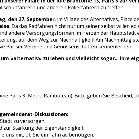
n unserer Filiale in der Rue Brantôme 13, Paris 3 zur Ve
llschuhfahrern und anderen Rollerfahrern zu treffen.
g, den 27. September
, im Village des Alternatives, Place de
eise
. Da das Radfahren nicht nur um seiner selbst willen exis
 und andere Versorgungsformen im Herzen der Hauptstadt 
eilung, auf dem Weg zur Nachhaltigkeit! Am Nachmittag st
ie Pariser Vereine und Genossenschaften kennenlernen.
um «alternativ» zu leben und vielleicht sogar... Ihre ei
me Paris 3 (Metro Rambuteau). Bitte geben Sie Bescheid, ob
fgemeinderat-Diskussionen:
 Stadt zu versorgen.
 zur Stärkung der Eigenständigkeit.
Sie uns mit, ob Sie ein Fahrrad benötigen.