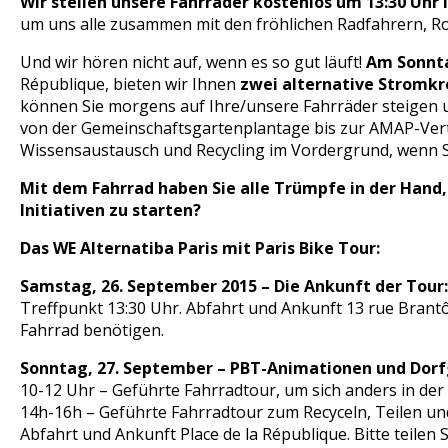
Wir stellen unsere Fahrräder kostenlos um 13:30 Uhr i
um uns alle zusammen mit den fröhlichen Radfahrern, Ro
Und wir hören nicht auf, wenn es so gut läuft!
Am Sonnta
République, bieten wir Ihnen
zwei alternative Stromkr
können Sie morgens auf Ihre/unsere Fahrräder steigen
von der Gemeinschaftsgartenplantage bis zur AMAP-Vert
Wissensaustausch und Recycling im Vordergrund, wenn S
Mit dem Fahrrad haben Sie alle Trümpfe in der Hand, 
Initiativen zu starten?
Das WE Alternatiba Paris mit Paris Bike Tour:
Samstag, 26. September 2015 – Die Ankunft der Tour:
Treffpunkt 13:30 Uhr. Abfahrt und Ankunft 13 rue Brantô
Fahrrad benötigen.
Sonntag, 27. September – PBT-Animationen und Dor
10-12 Uhr – Geführte Fahrradtour, um sich anders in der
14h-16h – Geführte Fahrradtour zum Recyceln, Teilen und
Abfahrt und Ankunft Place de la République. Bitte teilen 