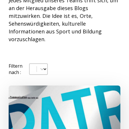
Jedes Mitglied unseres Teams trifft sich, um
an der Herausgabe dieses Blogs
mitzuwirken. Die Idee ist es, Orte,
Sehenswürdigkeiten, kulturelle
Informationen aus Sport und Bildung
vorzuschlagen.
Filtern
Datum
#!trpst#trp-gettext data-trpgettextoriginal=
nach :